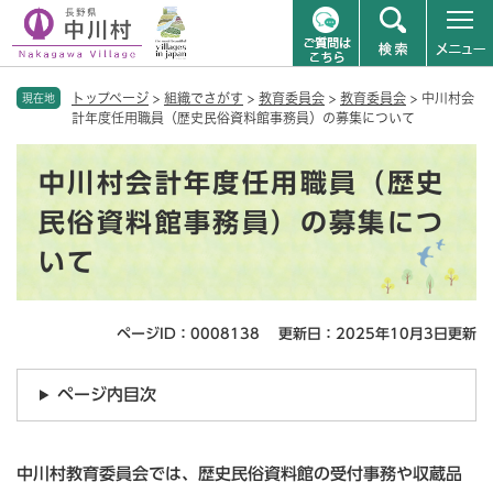
ペ
メニューを飛ばして本文へ
トップページ
>
組織でさがす
>
教育委員会
>
教育委員会
>
中川村会
ー
現在地
計年度任用職員（歴史民俗資料館事務員）の募集について
ジ
の
本
先
中川村会計年度任用職員（歴史
文
頭
で
民俗資料館事務員）の募集につ
す
いて
。
ページID：0008138
更新日：2025年10月3日更新
ページ内目次
中川村教育委員会では、歴史民俗資料館の受付事務や収蔵品