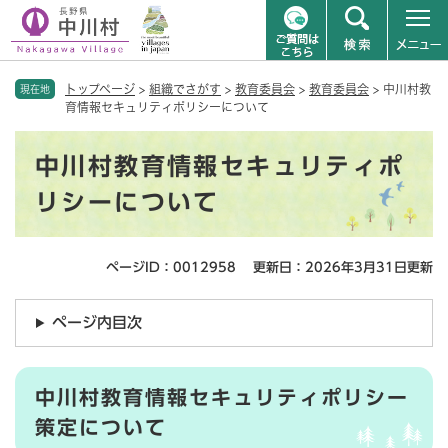
ペ
メニューを飛ばして本文へ
トップページ
>
組織でさがす
>
教育委員会
>
教育委員会
>
中川村教
ー
現在地
育情報セキュリティポリシーについて
ジ
の
本
先
中川村教育情報セキュリティポ
文
頭
で
リシーについて
す
。
ページID：0012958
更新日：2026年3月31日更新
ページ内目次
中川村教育情報セキュリティポリシー
策定について