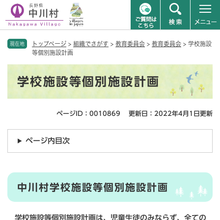
ペ
メニューを飛ばして本文へ
トップページ
>
組織でさがす
>
教育委員会
>
教育委員会
>
学校施設
ー
現在地
等個別施設計画
ジ
の
本
先
学校施設等個別施設計画
文
頭
で
す
ページID：0010869
更新日：2022年4月1日更新
。
ページ内目次
中川村学校施設等個別施設計画
学校施設等個別施設計画は、児童生徒のみならず、全ての