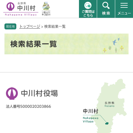
ペ
メニューを飛ばして本文へ
トップページ
>
検索結果一覧
ー
現在地
ジ
本
の
検索結果一覧
文
先
頭
で
す
。
中川村役場
法人番号5000020203866