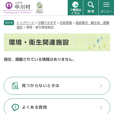
ペ
メニューを飛ばして本文へ
トップページ
>
分類でさがす
>
村政情報
>
施設案内・観光地・避難
ー
現在地
場所
>
環境・衛生関連施設
ジ
の
本
先
環境・衛生関連施設
文
頭
で
す
現在、掲載されている情報はありません。
。
見つからないときは
よくある質問