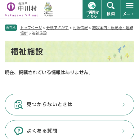
ペ
メニューを飛ばして本文へ
トップページ
>
分類でさがす
>
村政情報
>
施設案内・観光地・避難
ー
現在地
場所
>
福祉施設
ジ
の
本
先
福祉施設
文
頭
で
す
現在、掲載されている情報はありません。
。
見つからないときは
よくある質問