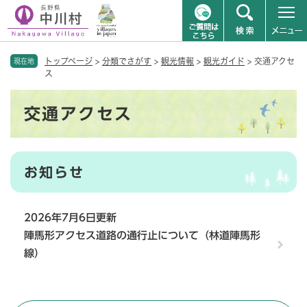
ペ
メニューを飛ばして本文へ
トップページ
>
分類でさがす
>
観光情報
>
観光ガイド
>
交通アクセ
ー
現在地
ス
ジ
の
本
先
交通アクセス
文
頭
で
す
。
お知らせ
2026年7月6日更新
陣馬形アクセス道路の通行止について（林道陣馬形
線）