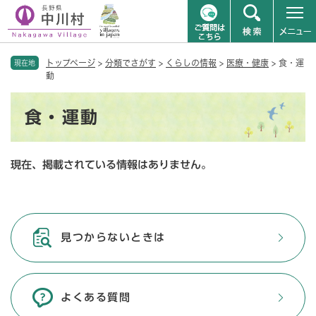
ペ
メニューを飛ばして本文へ
トップページ
>
分類でさがす
>
くらしの情報
>
医療・健康
>
食・運
ー
現在地
動
ジ
の
本
先
食・運動
文
頭
で
す
現在、掲載されている情報はありません。
。
見つからないときは
よくある質問