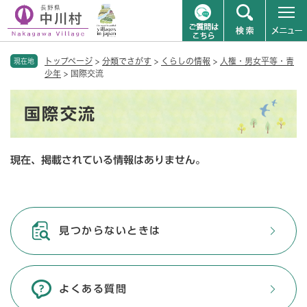
ペ
メニューを飛ばして本文へ
トップページ
>
分類でさがす
>
くらしの情報
>
人権・男女平等・青
ー
現在地
少年
>
国際交流
ジ
の
本
先
国際交流
文
頭
で
す
現在、掲載されている情報はありません。
。
見つからないときは
よくある質問