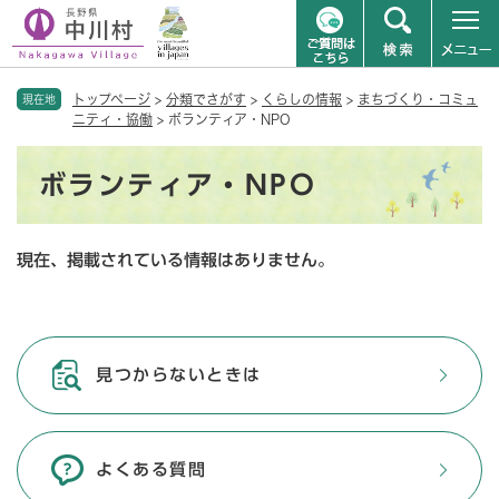
ペ
メニューを飛ばして本文へ
トップページ
>
分類でさがす
>
くらしの情報
>
まちづくり・コミュ
ー
現在地
ニティ・協働
>
ボランティア・NPO
ジ
の
本
先
ボランティア・NPO
文
頭
で
す
現在、掲載されている情報はありません。
。
見つからないときは
よくある質問