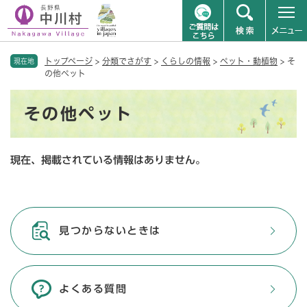
ペ
メニューを飛ばして本文へ
トップページ
>
分類でさがす
>
くらしの情報
>
ペット・動植物
>
そ
ー
現在地
の他ペット
ジ
の
本
先
その他ペット
文
頭
で
す
現在、掲載されている情報はありません。
。
見つからないときは
よくある質問