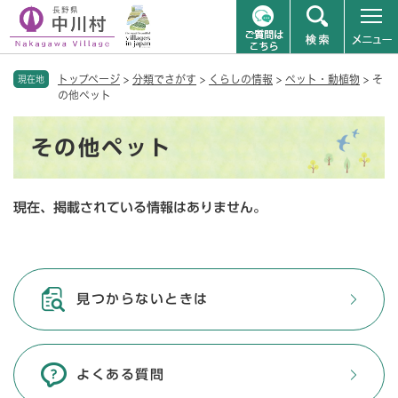
ペ
メニューを飛ばして本文へ
トップページ
>
分類でさがす
>
くらしの情報
>
ペット・動植物
>
そ
ー
現在地
の他ペット
ジ
の
本
先
その他ペット
文
頭
で
す
現在、掲載されている情報はありません。
。
見つからないときは
よくある質問