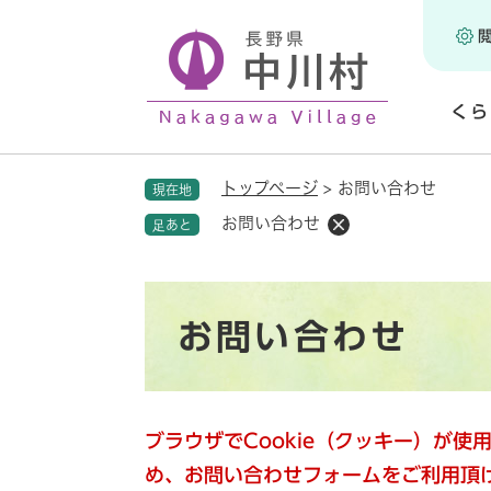
ペ
ー
ジ
の
くら
先
頭
開
で
く
トップページ
>
お問い合わせ
現在地
す
。
お問い合わせ
足あと
本
お問い合わせ
文
ブラウザでCookie（クッキー）が
め、お問い合わせフォームをご利用頂