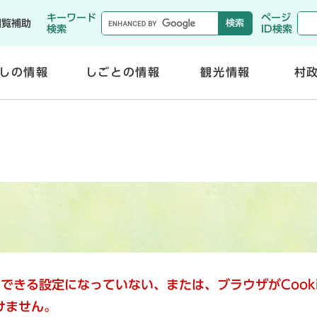
メニューを飛ばして本文へ
キーワード
ページ
閲覧補助
検索
ID検索
しの情報
しごとの情報
観光情報
村
開
開
く
く
使用できる設定になっていない、または、ブラウザがCoo
けません。