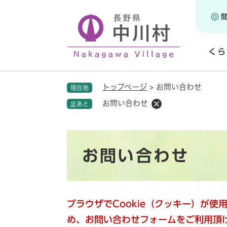
ペ
ー
ジ
の
くら
先
頭
開
で
く
トップページ
>
お問い合わせ
現在地
す
。
お問い合わせ
足あと
本
お問い合わせ
文
ブラウザでCookie（クッキー）が
め、お問い合わせフォームをご利用頂