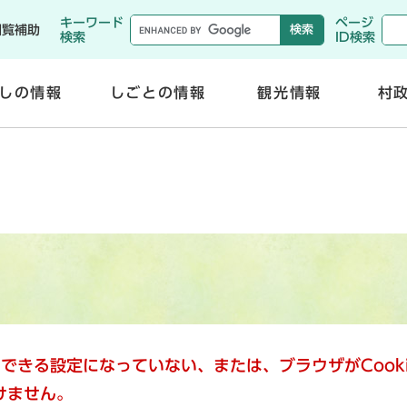
メニューを飛ばして本文へ
キーワード
ページ
閲覧補助
検索
ID検索
しの情報
しごとの情報
観光情報
村
開
開
く
く
使用できる設定になっていない、または、ブラウザがCoo
けません。