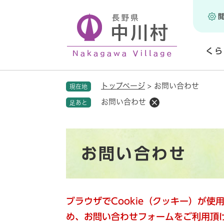
ペ
ー
ジ
の
くら
先
頭
開
で
く
トップページ
>
お問い合わせ
現在地
す
。
お問い合わせ
足あと
本
お問い合わせ
文
ブラウザでCookie（クッキー）が
め、お問い合わせフォームをご利用頂