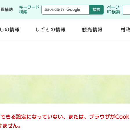
メニューを飛ばして本文へ
キーワード
ページ
閲覧補助
検索
ID検索
しの情報
しごとの情報
観光情報
村
開
開
く
く
使用できる設定になっていない、または、ブラウザがCoo
けません。