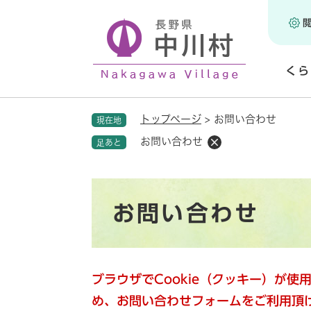
ペ
ー
ジ
の
くら
先
頭
開
で
く
トップページ
>
お問い合わせ
現在地
す
。
お問い合わせ
足あと
本
お問い合わせ
文
ブラウザでCookie（クッキー）が
め、お問い合わせフォームをご利用頂