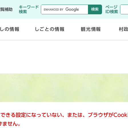
メニューを飛ばして本文へ
キーワード
ページ
閲覧補助
検索
ID検索
しの情報
しごとの情報
観光情報
村
開
開
く
く
使用できる設定になっていない、または、ブラウザがCoo
けません。