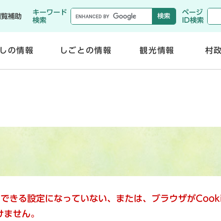
メニューを飛ばして本文へ
キーワード
ページ
閲覧補助
検索
ID検索
しの情報
しごとの情報
観光情報
村
開
開
く
く
使用できる設定になっていない、または、ブラウザがCoo
けません。