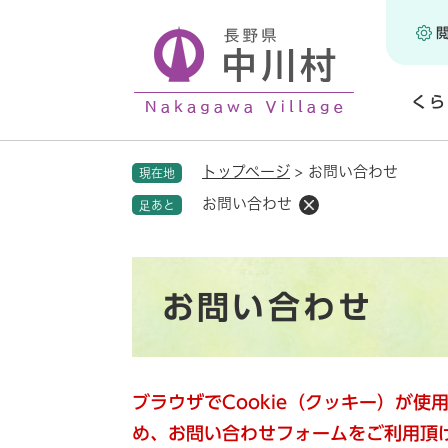
ペ
ー
ジ
の
くら
先
頭
開
で
く
トップページ
>
お問い合わせ
現在地
す
。
お問い合わせ
足あと
本
お問い合わせ
文
ブラウザでCookie（クッキー）が
め、お問い合わせフォームをご利用頂