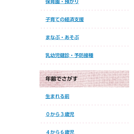
保育園・預かり
子育ての経済支援
まなぶ・あそぶ
乳幼児健診・予防接種
年齢でさがす
生まれる前
０から３歳児
４から６歳児