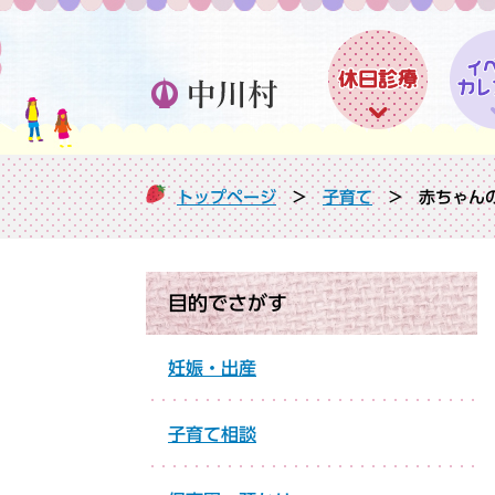
ペ
メ
ー
ニ
ジ
ュ
の
ー
先
を
頭
飛
で
ば
トップページ
>
子育て
>
赤ちゃん
す
し
。
て
本
文
目的でさがす
へ
妊娠・出産
子育て相談