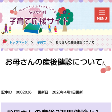
ペ
メ
ー
ニ
ジ
ュ
の
ー
先
を
頭
飛
で
ば
す
し
トップページ
>
子育て
>
お母さんの産後健診について
。
て
本
本
文
文
お母さんの産後健診について
へ
記事ID：0002036
更新日：2020年4月1日更新