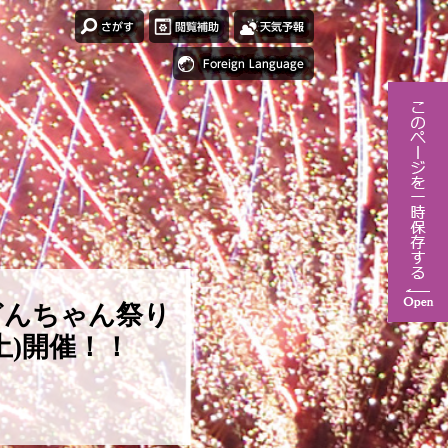
さがす
閲覧補助
天気予報
Foreign Language
どんちゃん祭り
(土)開催！！