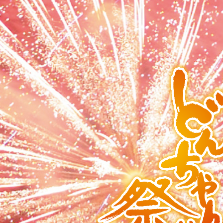
ペ
メ
ー
ニ
ジ
ュ
の
ー
先
を
頭
飛
で
ば
す
し
。
て
本
文
へ