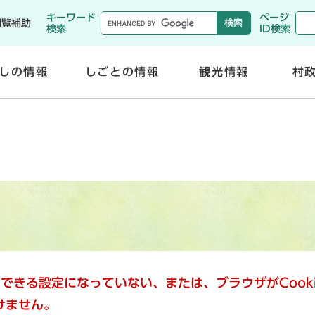
メニューを飛ばして本文へ
キーワード
ページ
閲覧補助
検索
ID検索
しの情報
しごとの情報
観光情報
村
開
開
く
く
使用できる設定になっていない、または、ブラウザがCoo
けません。