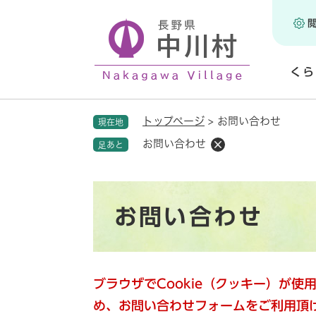
ペ
ー
ジ
の
くら
先
頭
開
で
く
トップページ
>
お問い合わせ
現在地
す
。
お問い合わせ
足あと
本
お問い合わせ
文
ブラウザでCookie（クッキー）が
め、お問い合わせフォームをご利用頂