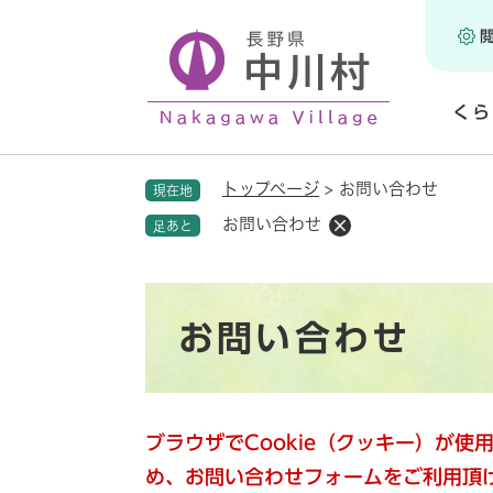
ペ
ー
ジ
の
くら
先
頭
開
で
く
トップページ
>
お問い合わせ
現在地
す
。
お問い合わせ
足あと
本
お問い合わせ
文
ブラウザでCookie（クッキー）が
め、お問い合わせフォームをご利用頂