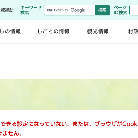
メニューを飛ばして本文へ
キーワード
ページ
閲覧補助
検索
ID検索
しの情報
しごとの情報
観光情報
村
開
開
く
く
使用できる設定になっていない、または、ブラウザがCoo
けません。