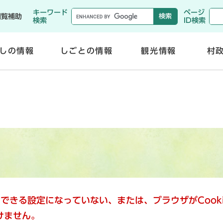
メニューを飛ばして本文へ
キーワード
ページ
閲覧補助
検索
ID検索
しの情報
しごとの情報
観光情報
村
開
開
く
く
使用できる設定になっていない、または、ブラウザがCoo
けません。