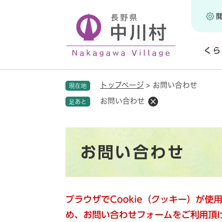
ペ
ー
ジ
の
くら
先
頭
開
で
く
トップページ
>
お問い合わせ
現在地
す
。
お問い合わせ
足あと
本
お問い合わせ
文
ブラウザでCookie（クッキー）が
め、お問い合わせフォームをご利用頂