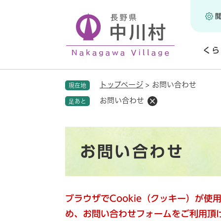
ペ
ー
ジ
の
くら
先
頭
開
で
く
トップページ
>
お問い合わせ
現在地
す
。
お問い合わせ
足あと
本
お問い合わせ
文
ブラウザでCookie（クッキー）が
め、お問い合わせフォームをご利用頂