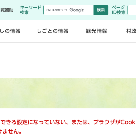
メニューを飛ばして本文へ
キーワード
ページ
閲覧補助
検索
ID検索
しの情報
しごとの情報
観光情報
村
開
開
く
く
使用できる設定になっていない、または、ブラウザがCoo
けません。