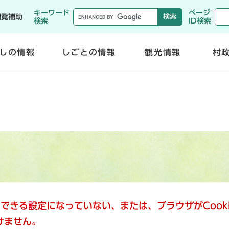
メニューを飛ばして本文へ
キーワード
ページ
閲覧補助
検索
ID検索
しの情報
しごとの情報
観光情報
村
開
開
く
く
使用できる設定になっていない、または、ブラウザがCoo
けません。