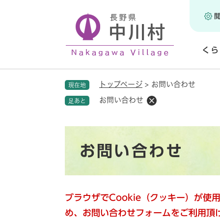
ペ
ー
ジ
の
くら
先
頭
開
で
く
トップページ
>
お問い合わせ
現在地
す
。
お問い合わせ
足あと
本
お問い合わせ
文
ブラウザでCookie（クッキー）が
め、お問い合わせフォームをご利用頂