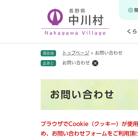
ペ
ー
ジ
の
くら
先
頭
開
で
く
トップページ
>
お問い合わせ
現在地
す
。
お問い合わせ
足あと
本
お問い合わせ
文
ブラウザでCookie（クッキー）が
め、お問い合わせフォームをご利用頂