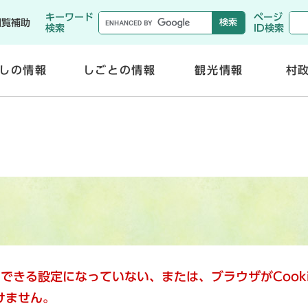
メニューを飛ばして本文へ
キーワード
ページ
閲覧補助
検索
ID検索
しの情報
しごとの情報
観光情報
村
開
開
く
く
使用できる設定になっていない、または、ブラウザがCoo
けません。