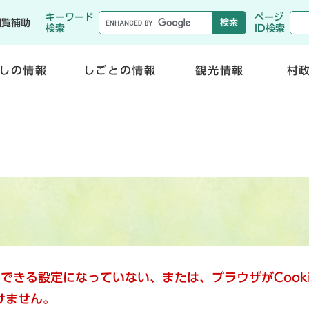
メニューを飛ばして本文へ
キーワード
ページ
閲覧補助
検索
ID検索
しの情報
しごとの情報
観光情報
村
開
開
く
く
使用できる設定になっていない、または、ブラウザがCoo
けません。