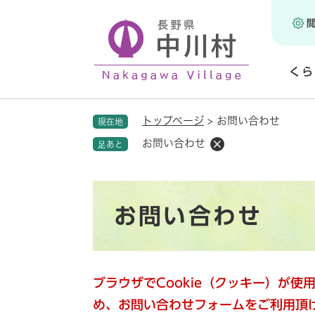
ペ
ー
ジ
の
くら
先
頭
開
で
く
トップページ
>
お問い合わせ
現在地
す
。
お問い合わせ
足あと
本
お問い合わせ
文
ブラウザでCookie（クッキー）が
め、お問い合わせフォームをご利用頂