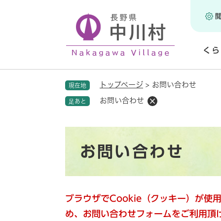
ペ
ー
ジ
の
くら
先
頭
開
で
く
トップページ
>
お問い合わせ
現在地
す
。
お問い合わせ
足あと
本
お問い合わせ
文
ブラウザでCookie（クッキー）が
め、お問い合わせフォームをご利用頂