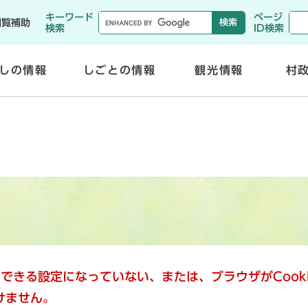
メニューを飛ばして本文へ
キーワード
ページ
閲覧補助
検索
ID検索
しの情報
しごとの情報
観光情報
村
開
開
く
く
使用できる設定になっていない、または、ブラウザがCoo
けません。