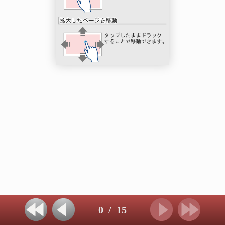
0
/
15