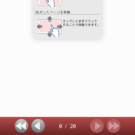
0
/
20