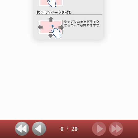
0
/
20